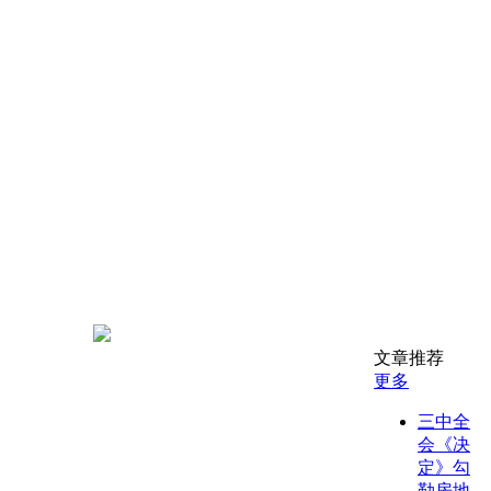
文章推荐
更多
三中全
会《决
定》勾
勒房地