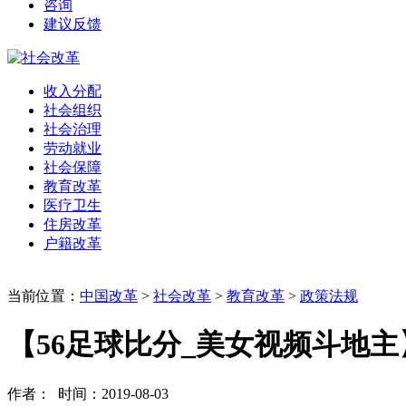
咨询
建议反馈
收入分配
社会组织
社会治理
劳动就业
社会保障
教育改革
医疗卫生
住房改革
户籍改革
当前位置：
中国改革
>
社会改革
>
教育改革
>
政策法规
【56足球比分_美女视频斗地主
作者： 时间：2019-08-03